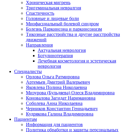
Хроническая мигрень
Тригеминальная невралгия
Спастичность
Головные и лицевые боли
Миофасциальный болевой синдром
Болезнь Паркинсона и паркинсонизм
Тикозные расстройства и другие расстройства
движений
Направления
Актуальная неврология
Ботулинотерапия
Лечебная косметология и эстетическая
неврология
Специалисты
Орлова Ольга Ратмировна
Артемьев Дмитрий Валерьевич
Яковлева Полина Николаевна
Мизурова (Бульдяева) Олеся Владимировна
Коновалова Загидат Наримановна
Соболева Анна Николаевна
Черников Константин Геннадьевич
Кудрякова Галина Владимировна
Пациентам
Информация для пациентов
Политика обработки и защиты персональных