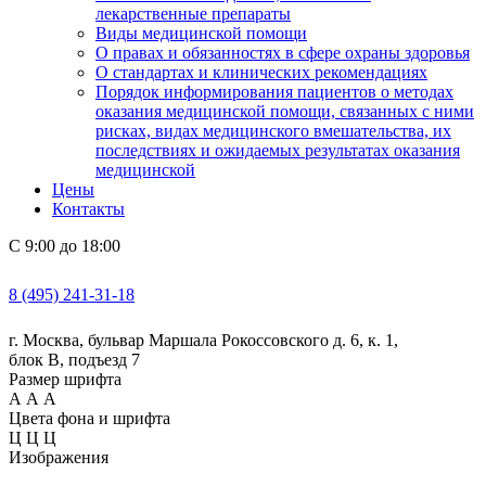
лекарственные препараты
Виды медицинской помощи
О правах и обязанностях в сфере охраны здоровья
О стандартах и клинических рекомендациях
Порядок информирования пациентов о методах
оказания медицинской помощи, связанных с ними
рисках, видах медицинского вмешательства, их
последствиях и ожидаемых результатах оказания
медицинской
Цены
Контакты
С 9:00 до 18:00
8 (495) 241-31-18
г. Москва, бульвар Маршала Рокоссовского д. 6, к. 1,
блок В, подъезд 7
Размер шрифта
А
А
А
Цвета фона и шрифта
Ц
Ц
Ц
Изображения