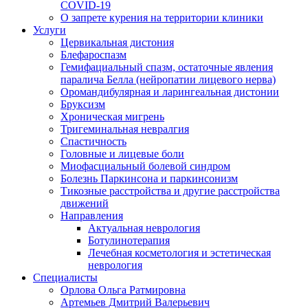
COVID-19
О запрете курения на территории клиники
Услуги
Цервикальная дистония
Блефароспазм
Гемифациальный спазм, остаточные явления
паралича Белла (нейропатии лицевого нерва)
Оромандибулярная и ларингеальная дистонии
Бруксизм
Хроническая мигрень
Тригеминальная невралгия
Спастичность
Головные и лицевые боли
Миофасциальный болевой синдром
Болезнь Паркинсона и паркинсонизм
Тикозные расстройства и другие расстройства
движений
Направления
Актуальная неврология
Ботулинотерапия
Лечебная косметология и эстетическая
неврология
Специалисты
Орлова Ольга Ратмировна
Артемьев Дмитрий Валерьевич