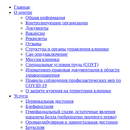
Главная
О центре
Общая информация
Контролирующие организации
Документы
Вакансии
Реквизиты
Отзывы
Структура и органы управления клиники
Сан-эпидзаключение
Миссия клиники
Специальные условия труда (СОУТ)
Нормативно-правовая документация в области
здравоохранения
Правила соблюдения профилактических мер по
COVID-19
О запрете курения на территории клиники
Услуги
Цервикальная дистония
Блефароспазм
Гемифациальный спазм, остаточные явления
паралича Белла (нейропатии лицевого нерва)
Оромандибулярная и ларингеальная дистонии
Бруксизм