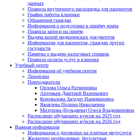
данных
Правила внутреннего распорядка для пациентов
График работы клиники
Обращения граждан
Информация о подготовке к приёму врача
Правила записи на приём
Выдача копий медицинских документов
Информация для пациентов, граждан других
государств
Памятка о выдачи налоговых справок
Правила оплаты услуг в клинике
Учебный центр
Информация об учебном центре
Лицензии
Преподаватели
Орлова Ольга Ратмировна
Артемьев Дмитрий Валерьевич
Коновалова Загидат Наримановна
Яковлева Полина Николаевна
Мизурова (Бульдяева) Олеся Владимировна
Расписание обучающих курсов на 2025 год
Расписание обучающих курсов на 2026 год
Важная информация
Информация о договорах на платные медуслуги
Жизненно необходимые, бесплатные