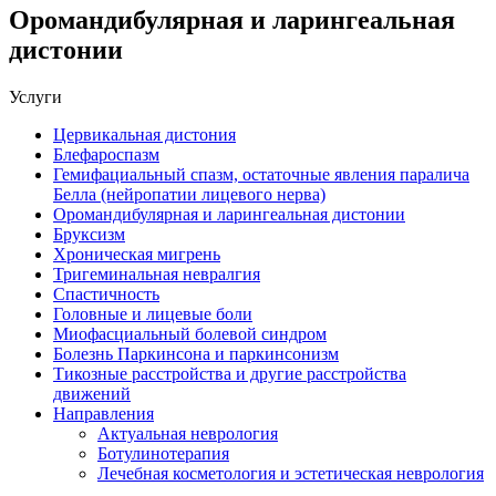
Оромандибулярная и ларингеальная
дистонии
Услуги
Цервикальная дистония
Блефароспазм
Гемифациальный спазм, остаточные явления паралича
Белла (нейропатии лицевого нерва)
Оромандибулярная и ларингеальная дистонии
Бруксизм
Хроническая мигрень
Тригеминальная невралгия
Спастичность
Головные и лицевые боли
Миофасциальный болевой синдром
Болезнь Паркинсона и паркинсонизм
Тикозные расстройства и другие расстройства
движений
Направления
Актуальная неврология
Ботулинотерапия
Лечебная косметология и эстетическая неврология