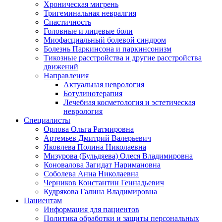
Хроническая мигрень
Тригеминальная невралгия
Спастичность
Головные и лицевые боли
Миофасциальный болевой синдром
Болезнь Паркинсона и паркинсонизм
Тикозные расстройства и другие расстройства
движений
Направления
Актуальная неврология
Ботулинотерапия
Лечебная косметология и эстетическая
неврология
Специалисты
Орлова Ольга Ратмировна
Артемьев Дмитрий Валерьевич
Яковлева Полина Николаевна
Мизурова (Бульдяева) Олеся Владимировна
Коновалова Загидат Наримановна
Соболева Анна Николаевна
Черников Константин Геннадьевич
Кудрякова Галина Владимировна
Пациентам
Информация для пациентов
Политика обработки и защиты персональных