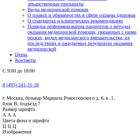
лекарственные препараты
Виды медицинской помощи
О правах и обязанностях в сфере охраны здоровья
О стандартах и клинических рекомендациях
Порядок информирования пациентов о методах
оказания медицинской помощи, связанных с ними
рисках, видах медицинского вмешательства, их
последствиях и ожидаемых результатах оказания
медицинской
Цены
Контакты
С 9:00 до 18:00
8 (495) 241-31-18
г. Москва, бульвар Маршала Рокоссовского д. 6, к. 1,
блок В, подъезд 7
Размер шрифта
А
А
А
Цвета фона и шрифта
Ц
Ц
Ц
Изображения