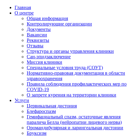
Главная
О центре
Общая информация
Контролирующие организации
Документы
Вакансии
Реквизиты
Отзывы
Структура и органы управления клиники
Сан-эпидзаключение
Миссия клиники
Специальные условия труда (СОУТ)
Нормативно-правовая документация в области
здравоохранения
Правила соблюдения профилактических мер по
COVID-19
О запрете курения на территории клиники
Услуги
Цервикальная дистония
Блефароспазм
Гемифациальный спазм, остаточные явления
паралича Белла (нейропатии лицевого нерва)
Оромандибулярная и ларингеальная дистонии
Бруксизм