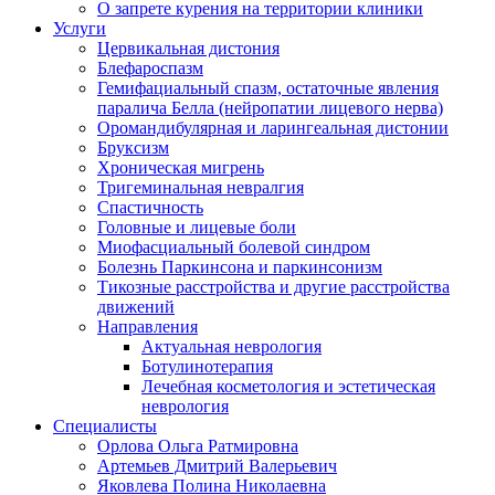
О запрете курения на территории клиники
Услуги
Цервикальная дистония
Блефароспазм
Гемифациальный спазм, остаточные явления
паралича Белла (нейропатии лицевого нерва)
Оромандибулярная и ларингеальная дистонии
Бруксизм
Хроническая мигрень
Тригеминальная невралгия
Спастичность
Головные и лицевые боли
Миофасциальный болевой синдром
Болезнь Паркинсона и паркинсонизм
Тикозные расстройства и другие расстройства
движений
Направления
Актуальная неврология
Ботулинотерапия
Лечебная косметология и эстетическая
неврология
Специалисты
Орлова Ольга Ратмировна
Артемьев Дмитрий Валерьевич
Яковлева Полина Николаевна