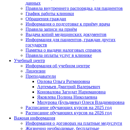
данных
Правила внутреннего распорядка для пациентов
График работы клиники
Обращения граждан
Информация о подготовке к приёму врача
Правила записи на приём
Выдача копий медицинских документов
Информация для пациентов, граждан других
государств
Памятка о выдачи налоговых справок
Правила оплаты услуг в клинике
Учебный центр
Информация об учебном центре
Лицензии
Преподаватели
Орлова Ольга Ратмировна
Артемьев Дмитрий Валерьевич
Коновалова Загидат Наримановна
Яковлева Полина Николаевна
Мизурова (Бульдяева) Олеся Владимировна
Расписание обучающих курсов на 2025 год
Расписание обучающих курсов на 2026 год
Важная информация
Информация о договорах на платные медуслуги
Жизненно необходимые, бесплатные