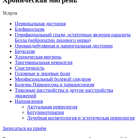
Услуги
Цервикальная дистония
Блефароспазм
Гемифациальный спазм, остаточные явления паралича
Белла (нейропатии лицевого нерва)
Оромандибулярная и ларингеальная дистонии
Бруксизм
Хроническая мигрень
Тригеминальная невралгия
Спастичность
Головные и лицевые боли
Миофасциальный болевой синдром
Болезнь Паркинсона и паркинсонизм
Тикозные расстройства и другие расстройства
движений
Направления
Актуальная неврология
Ботулинотерапия
Лечебная косметология и эстетическая неврология
Записаться на приём