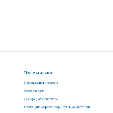
Что мы лечим
Цервикальная дистония
Блефароспазм
Гемифациальный спазм
Оромандибулярная и ларингеальная дистонии